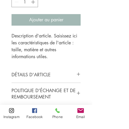
Ajouter au panier
Description d'article. Saisissez ici 
les caractéristiques de l'article : 
taille, matière et autres 
informations utiles.
DÉTAILS D'ARTICLE
Détails d'article. Saisissez ici les
POLITIQUE D'ÉCHANGE ET DE
caractéristiques de l'article : taille,
REMBOURSEMENT
matière et autres détails utiles. Cet
emplacement est idéal pour expliquer
Politique d'échange et de
les avantages de cet article à vos
INFO DE LIVRAISON
remboursement. Informez vos visiteurs
clients.
Instagram
Facebook
Phone
Email
des conditions d'échange et de
Condition de livraison. Idéal pour
remboursement des articles qu'ils