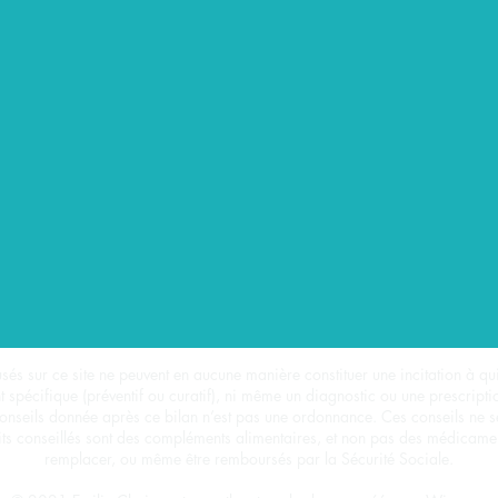
sés sur ce site ne peuvent en aucune manière constituer une incitation à qu
spécifique (préventif ou curatif), ni même un diagnostic ou une prescription.
e conseils donnée après ce bilan n’est pas une ordonnance. Ces conseils ne s
ts conseillés sont des compléments alimentaires, et non pas des médicament
remplacer, ou même être remboursés par la Sécurité Sociale.