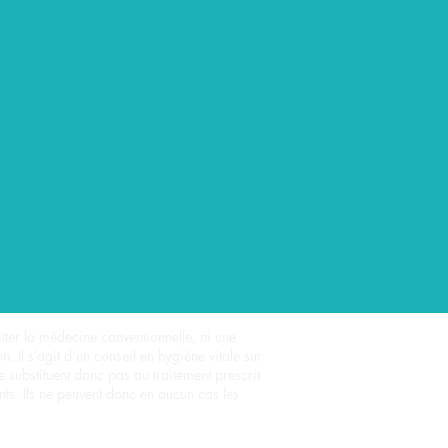
itter la médecine conventionnelle, ni une
 Il s’agit d’un conseil en hygiène vitale sur
e substituent donc pas au traitement prescrit
s. Ils ne peuvent donc en aucun cas les