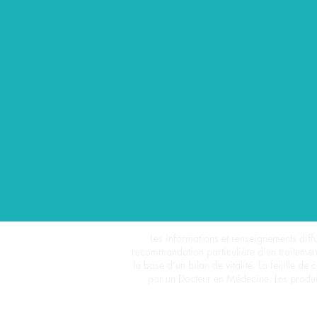
Les informations et renseignements diffu
recommandation particulière d’un traitement 
la base d’un bilan de vitalité. La feuille d
par un Docteur en Médecine. Les produi