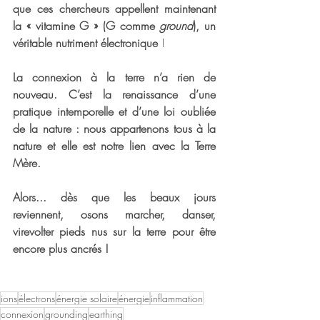
que ces chercheurs appellent maintenant 
la « vitamine G » (G comme 
ground
), un 
véritable nutriment électronique 
!
La connexion à la terre n’a rien de 
nouveau. C’est la renaissance d’une 
pratique intemporelle et d’une loi oubliée 
de la nature : nous appartenons tous à la 
nature et elle est notre lien avec la Terre 
Mère.
Alors... dès que les beaux jours 
reviennent, osons marcher, danser, 
virevolter pieds nus sur la terre pour être 
encore plus ancrés !
ions
électrons
énergie solaire
énergie
inflammation
connexion
grounding
earthing