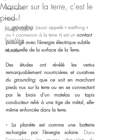
Marcher sur la terre, c'est le
Respiration
pied !
Nature
Le 
grounding
, (aussi appelé « earthing » 
Energie vitale
ou « connexion à la terre ») est un 
contact 
Terre Mère
prolongé avec l’énergie électrique subtile 
et naturelle de la surface de la Terre. 
Marcher
Des études ont révélé les vertus 
remarquablement nourricières et curatives 
du 
grounding
, 
que ce soit en marchant 
pieds nus sur la terre ou en se connectant 
par le biais d’un matelas ou tapis 
conducteur relié à une tige de métal, elle-
même enfoncée dans la terre.
« 
La planète est comme une batterie 
rechargée par l’énergie solaire
. Dans 
l’ionosphère, les rayons ultraviolets du 