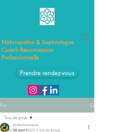
Émilie Chaix
Naturopathe & Sophrologue
Coach Reconversion
Professionnelle
Prendre rendez-vous
Post
Tous les posts
emiliechaixnaturo
Tous les posts
26 janv. 2022
3 min de lecture